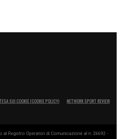
TESA SUI COOKIE (COOKIE POLICY)
NETWORK SPORT REVIEW
o al Registro Operatori di Comunicazione al n. 26692 -