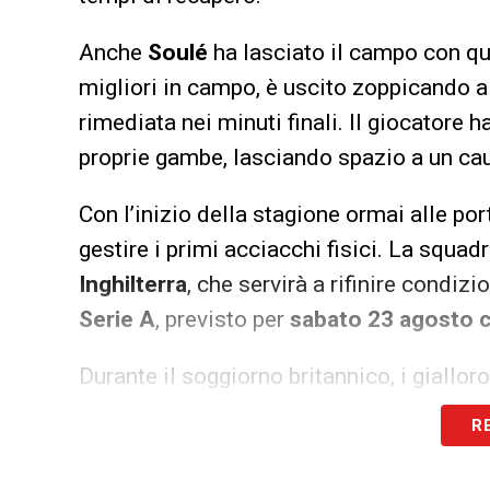
Anche
Soulé
ha lasciato il campo con qua
migliori in campo, è uscito zoppicando 
rimediata nei minuti finali. Il giocatore 
proprie gambe, lasciando spazio a un cau
Con l’inizio della stagione ormai alle por
gestire i primi acciacchi fisici. La squadr
Inghilterra
, che servirà a rifinire condiz
Serie A
, previsto per
sabato 23 agosto c
Durante il soggiorno britannico, i giallo
agosto contro l’Aston Villa
e il
9 contro
R
l’eventuale amichevole del
16 agosto co
preparazione.