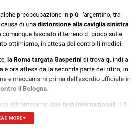
lche preoccupazione in più: l’argentino, tra i
a causa di una
distorsione alla caviglia sinistra
ha comunque lasciato il terreno di gioco sulle
to ottimismo, in attesa dei controlli medici.
te,
la Roma targata Gasperini
si trova quindi a
a è ora attesa dalla seconda parte del ritiro, in
ione e meccanismi prima dell’esordio ufficiale in
ontro il Bologna
.
rossi affronteranno
due test internazionali
: il
6
 l’Everton
. È invece ancora da confermare
EAD MORE
ntro il Neom
, che chiuderebbe la fase di