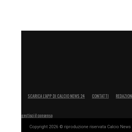
Un avvio in salita, dunque, per il nuovo c
imprevisti fisici e gestione delle energie.
LA PLAYLIST DELLE NOSTRE TOP NEW
SCARICA L’APP DI CALCIO NEWS 24
CONTATTI
REDAZION
gestisci il consenso
Copyright 2026 © riproduzione riservata Calcio News 2