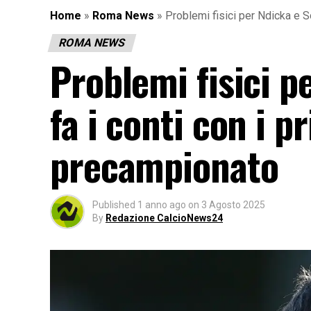
Home
»
Roma News
»
Problemi fisici per Ndicka e So
ROMA NEWS
Problemi fisici p
fa i conti con i p
precampionato
Published
1 anno ago
on
3 Agosto 2025
By
Redazione CalcioNews24