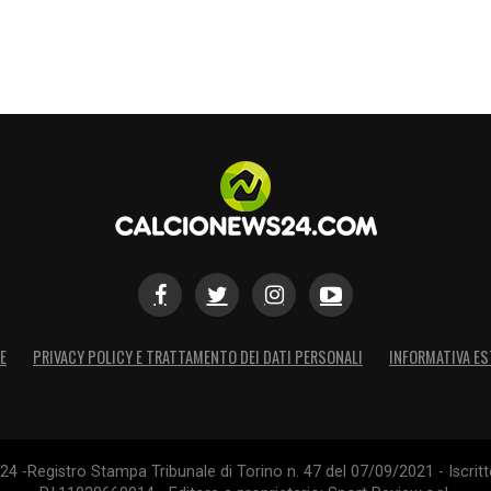
orso romanista, che dovrà già fare i conti con
S
E
PRIVACY POLICY E TRATTAMENTO DEI DATI PERSONALI
INFORMATIVA ES
4 -Registro Stampa Tribunale di Torino n. 47 del 07/09/2021 - Iscritt