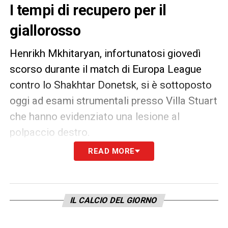
I tempi di recupero per il
giallorosso
Henrikh Mkhitaryan, infortunatosi giovedì
scorso durante il match di Europa League
contro lo Shakhtar Donetsk, si è sottoposto
oggi ad esami strumentali presso Villa Stuart
che hanno evidenziato una lesione al
polpaccio destro.
READ MORE
Restano ancora incerti i tempi di recupero
per il fantasista giallorosso che verrà
sottoposto a nuovi accertamenti giorno per
IL CALCIO DEL GIORNO
giorno.