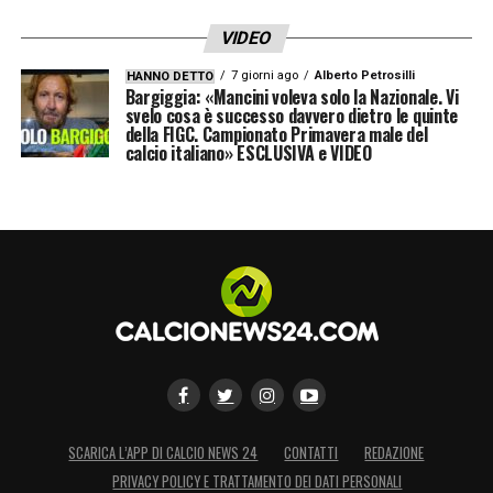
VIDEO
7 giorni ago
Alberto Petrosilli
HANNO DETTO
Bargiggia: «Mancini voleva solo la Nazionale. Vi
svelo cosa è successo davvero dietro le quinte
della FIGC. Campionato Primavera male del
calcio italiano» ESCLUSIVA e VIDEO
SCARICA L’APP DI CALCIO NEWS 24
CONTATTI
REDAZIONE
PRIVACY POLICY E TRATTAMENTO DEI DATI PERSONALI