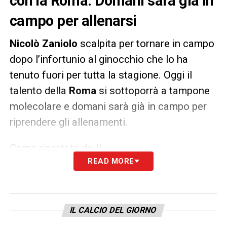
con la Roma. Domani sarà già in
campo per allenarsi
Nicolò Zaniolo
scalpita per tornare in campo
dopo l’infortunio al ginocchio che lo ha
tenuto fuori per tutta la stagione. Oggi il
talento della
Roma
si sottoporrà a tampone
molecolare e domani sarà già in campo per
riprendere gli allenamenti.
Come riportato da Il
READ MORE
Messaggero,
Zaniolo
dovrebbe allenarsi a
Trigoria con
Carlos Lalin
, storico preparatore
atletico di
José Mourinho
. Il calciatore
giallorosso svolgerà con lui un lavoro
IL CALCIO DEL GIORNO
specifico che lo porterà ad aggregarsi al