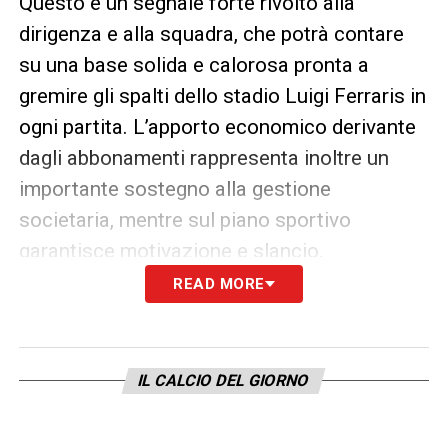
Questo è un segnale forte rivolto alla
dirigenza e alla squadra, che potrà contare
su una base solida e calorosa pronta a
gremire gli spalti dello stadio Luigi Ferraris in
ogni partita. L’apporto economico derivante
dagli abbonamenti rappresenta inoltre un
importante sostegno alla gestione
societaria, mentre sul piano sportivo
garantisce motivazione e slancio.
READ MORE
Verso una stagione ricca di emozioni
Con un tecnico esperto, la
Sampdoria
punta
IL CALCIO DEL GIORNO
a consolidare il proprio progetto tecnico e a
riconquistare posizioni di rilievo. In rosa
spiccano giovani interessanti come Lorenzo