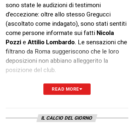
sono state le audizioni di testimoni
d’eccezione: oltre allo stesso Gregucci
(ascoltato come indagato), sono stati sentiti
come persone informate sui fatti
Nicola
Pozzi
e
Attilio Lombardo
. Le sensazioni che
filtrano da Roma suggeriscono che le loro
deposizioni non abbiano alleggerito la
posizione del club.
Rischio squalifiche: coinvolta la
READ MORE
dirigenza
Ora si apre la fase difensiva, con i legali
Antonio Romei e Francesco De Gennaro
IL CALCIO DEL GIORNO
pronti a presentare memorie o valutare un