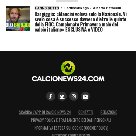
1 settimana ago
Alberto Petrosilli
HANNO DETTO
Bargiggia: «Mancini voleva solo la Nazionale. Vi
svelo cosa è successo davvero dietro le quinte
della FIGC. Campionato Primavera male del
calcio italiano» ESCLUSIVA e VIDEO
SCARICA L’APP DI CALCIO NEWS 24
CONTATTI
REDAZIONE
PRIVACY POLICY E TRATTAMENTO DEI DATI PERSONALI
INFORMATIVA ESTESA SUI COOKIE (COOKIE POLICY)
NETWORK SPORT REVIEW