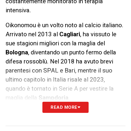
costantemente monitorato in terapia
intensiva.
Oikonomou è un volto noto al calcio italiano.
Arrivato nel 2013 al
Cagliari
, ha vissuto le
sue stagioni migliori con la maglia del
Bologna
, diventando un punto fermo della
difesa rossoblù. Nel 2018 ha avuto brevi
parentesi con SPAL e Bari, mentre il suo
ultimo capitolo in Italia risale al 2023,
quando è tornato in Serie A per vestire la
maglia della
Sampdoria
.
READ MORE
LA PLAYLIST DELLE NOSTRE TOP NEWS