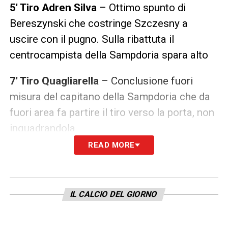
5′ Tiro Adren Silva
– Ottimo spunto di
Bereszynski che costringe Szczesny a
uscire con il pugno. Sulla ribattuta il
centrocampista della Sampdoria spara alto
7′ Tiro Quagliarella
– Conclusione fuori
misura del capitano della Sampdoria che da
fuori area fa partire il tiro verso la porta, non
inquadrandola
READ MORE
15′ Corner Juventus
– Pallone in mezzo a
cercare Cristiano Ronaldo, libera Augello di
testa
IL CALCIO DEL GIORNO
19′ Gol Chiesa
– Ottima azione coordinata
tra Ronaldo, Morata e Chiesa. CR7 serve il