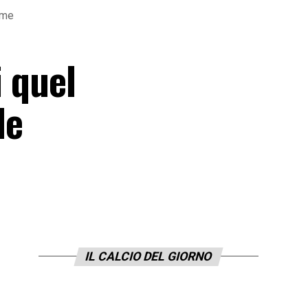
sime
i quel
le
IL CALCIO DEL GIORNO