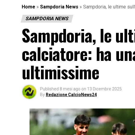
Home
»
Sampdoria News
»
Sampdoria, le ultime sull’
SAMPDORIA NEWS
Sampdoria, le ult
calciatore: ha un
ultimissime
Published
8 mesi ago
on
13 Dicembre 2025
By
Redazione CalcioNews24