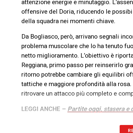
attenzione energie e minutaggio. L’assenz
offensive del Doria, riducendo le possibi
della squadra nei momenti chiave.
Da Bogliasco, però, arrivano segnali inco
problema muscolare che lo ha tenuto fuor
netto miglioramento. L’obiettivo è riporta
Reggiana, primo passo per reinserirlo g
ritorno potrebbe cambiare gli equilibri o
tattiche e maggiore profondità alla rosa.
ritrovare un attacco più completo e comp
LEGGI ANCHE –
Partite oggi, stasera e 
LA PLAYLIST DELLE NOSTRE TOP NEW
R