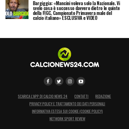
Bargiggia: «Mancini voleva solo la Nazionale. Vi
svelo cosa è successo davvero dietro le quinte
della FIGC. Campionato Primavera male del
calcio italiano» ESCLUSIVA e VIDEO
SCARICA L’APP DI CALCIO NEWS 24
CONTATTI
REDAZIONE
PRIVACY POLICY E TRATTAMENTO DEI DATI PERSONALI
INFORMATIVA ESTESA SUI COOKIE (COOKIE POLICY)
NETWORK SPORT REVIEW