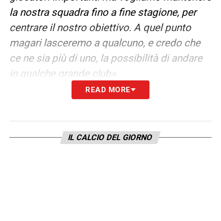
la nostra squadra fino a fine stagione, per
centrare il nostro obiettivo. A quel punto
magari lasceremo a qualcuno, e credo che
ce ne sia più di uno, la possibilità di andare
in qualche grande club
»
.
READ MORE
«
La nostra forza è l’attacco e lì
probabilmente non dobbiamo fare nulla.
Dobbiamo trattenere i nostri giocatori per
IL CALCIO DEL GIORNO
cui ci può essere qualche richiesta,
poi dobbiamo cercare di migliorare sugli
esterni bassi perché lì abbiamo necessità
»
.
LEGGI ANCHE –
Ultime Notizie Serie A:
tutte le novità del giorno sul massimo