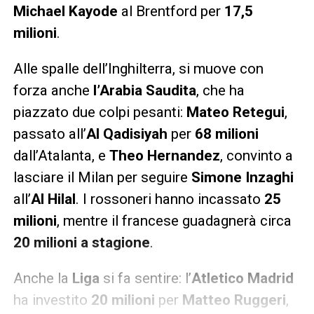
Michael Kayode
al Brentford per
17,5
milioni
.
Alle spalle dell’Inghilterra, si muove con
forza anche
l’Arabia Saudita
, che ha
piazzato due colpi pesanti:
Mateo Retegui
,
passato all’
Al Qadisiyah
per
68 milioni
dall’Atalanta, e
Theo Hernandez
, convinto a
lasciare il Milan per seguire
Simone Inzaghi
all’
Al Hilal
. I rossoneri hanno incassato
25
milioni
, mentre il francese guadagnerà circa
20 milioni a stagione
.
Anche la
Liga
si fa sentire: l’
Atletico Madrid
ha investito
20 milioni
per
Matteo Ruggeri
,