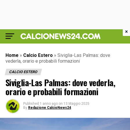
×
Home
»
Calcio Estero
»
Siviglia-Las Palmas: dove
vederla, orario e probabili formazioni
CALCIO ESTERO
Siviglia-Las Palmas: dove vederla,
orario e probabili formazioni
Published
1 anno ago
on
13 Maggio 2025
By
Redazione CalcioNews24