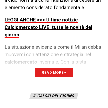
elemento considerato fondamentale.
LEGGI ANCHE >>> Ultime notizie
Calciomercato LIVE: tutte le novità del
giorno
La situazione evidenzia come il Milan debba
muoversi con attenzione e strategia nel
calciomercato
invernale. Con la pista
Skriniar ormai quasi esclusa, la scelta del
READ MORE
rinforzo difensivo dovrà bilanciare
esperienza, disponibilità economica e tempi
di inserimento immediato nella squadra. Ogni
IL CALCIO DEL GIORNO
decisione sarà cruciale per permettere ad
Allegri di avere più opzioni difensive e