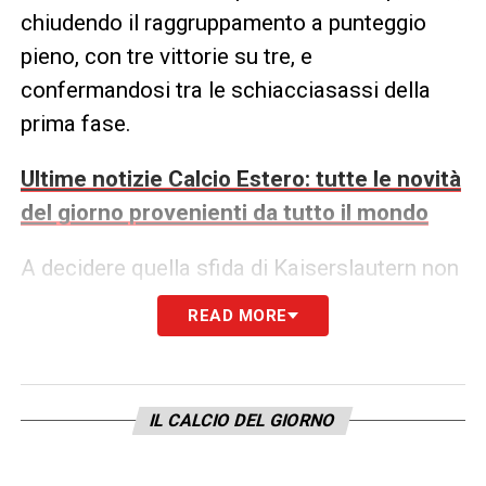
chiudendo il raggruppamento a punteggio
pieno, con tre vittorie su tre, e
confermandosi tra le schiacciasassi della
prima fase.
Ultime notizie Calcio Estero: tutte le novità
del giorno provenienti da tutto il mondo
A decidere quella sfida di Kaiserslautern non
fu uno dei tanti fuoriclasse offensivi a
READ MORE
disposizione della
Roja
, bensì un difensore:
Juanito
. Al secolo Juan Gutiérrez Moreno,
Juanito era un centrale difensivo roccioso,
IL CALCIO DEL GIORNO
affidabile e tremendamente efficace.
Autentica bandiera e capitano del Real Betis