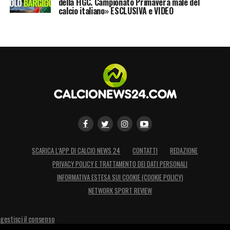
della FIGC. Campionato Primavera male del
calcio italiano» ESCLUSIVA e VIDEO
gemma più preziosa in maglia nazionale, il
meritato premio per un gregario di lusso in
una generazione ricca di talenti stellari. Oggi,
con l’urgenza assoluta di fare tre punti, la
Spagna va a caccia di nuovi eroi.
LA PLAYLIST DELLE NOSTRE TOP NEWS
SCARICA L’APP DI CALCIO NEWS 24
CONTATTI
REDAZIONE
PRIVACY POLICY E TRATTAMENTO DEI DATI PERSONALI
INFORMATIVA ESTESA SUI COOKIE (COOKIE POLICY)
NETWORK SPORT REVIEW
gestisci il consenso