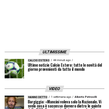
di Siviglia—con cui aveva sollevato la Coppa
del Re l’anno precedente—rappresentava la
quintessenza del difensore “operaio”: grinta
inesauribile, intelligenza tattica e,
soprattutto, un’eccellente abilità nel gioco
aereo.
ULTIMISSIME
E fu proprio la sua specialità della casa a
sbloccare e decidere il match.
44 minuti ago
Al 36′ del
CALCIO ESTERO
Ultime notizie Calcio Estero: tutte le novità del
primo tempo, sfruttando una perfetta
giorno provenienti da tutto il mondo
punizione tagliata calciata dal compianto
José Antonio Reyes, Juanito svettò
VIDEO
imperiosamente a centro area, trafiggendo
1 settimana ago
Alberto Petrosilli
HANNO DETTO
il portiere saudita con un colpo di testa
Bargiggia: «Mancini voleva solo la Nazionale. Vi
svelo cosa è successo davvero dietro le quinte
potente e preciso
. Quel gol rimane la sua