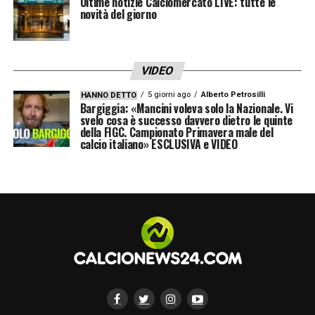
Ultime notizie Calciomercato LIVE: tutte le
novità del giorno
L’ex CT ha rifiutato offerte milionarie da club
di Arabia Saudita e Turchia (tra cui Al-Ittihad
e Fenerbahce), preferendo attendere un
VIDEO
progetto competitivo in Serie A. La sua
5 giorni ago
Alberto Petrosilli
HANNO DETTO
Bargiggia: «Mancini voleva solo la Nazionale. Vi
risposta è stata chiara: piena disponibilità e
svelo cosa è successo davvero dietro le quinte
della FIGC. Campionato Primavera male del
fiducia nella missione di rilancio juventina,
calcio italiano» ESCLUSIVA e VIDEO
senza porre l’accento sull’aspetto
economico.
Firme imminenti, debutto già domani
Con i contratti già approvati legalmente da
entrambe le parti, manca solo il momento
formale delle firme. La Juventus punta ad