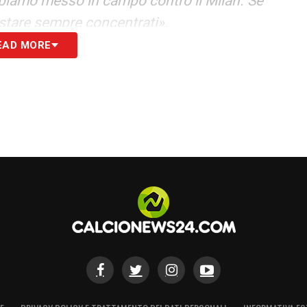
bbiamo messo in campo contro il Milan. Se
estare sempre concentrati».
EAD MORE
S