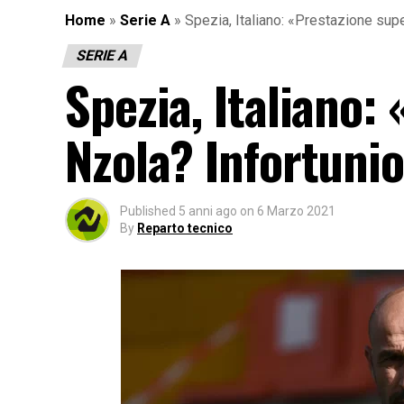
Home
»
Serie A
»
Spezia, Italiano: «Prestazione supe
SERIE A
Spezia, Italiano:
Nzola? Infortuni
Published
5 anni ago
on
6 Marzo 2021
By
Reparto tecnico