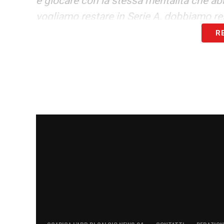
e giocare con la stessa mentalità che a
vogliamo restare in Serie A, dobbiamo r
R
LA PLAYLIST DELLE NOSTRE TOP NEW