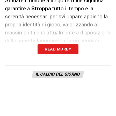
Affidare il timone a lungo termine significa
garantire a
Stroppa
tutto il tempo e la
serenità necessari per sviluppare appieno la
propria identità di gioco, valorizzando al
massimo i talenti attualmente a disposizione
della
società lagunare
e i futuri acquisti.
READ MORE
Sinergia totale in vista della
campagna acquisti
Archiviata felicemente la pratica legata
IL CALCIO DEL GIORNO
all’assetto della panchina, il focus operativo
del
Venezia
si sposta ora inevitabilmente sul
rafforzamento dell’organico nella finestra
estiva. Affrontare le grandi corazzate
italiane richiederà interventi mirati e