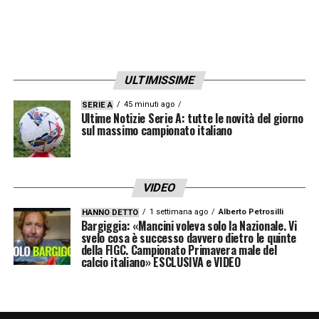
intelligenti sul mercato, per inserire quel mix
essenziale di esperienza e qualità tecnica
che risulterà vitale alla causa della
ULTIMISSIME
formazione arancioneroverde
. Il
condottiero ex Monza
lavorerà a stretto
45 minuti ago
SERIE A
Ultime Notizie Serie A: tutte le novità del giorno
contatto con l’area scouting e i direttori per
sul massimo campionato italiano
individuare i profili ideali e più funzionali al
suo scacchiere tattico. Se il traguardo
VIDEO
fondamentale a breve termine sarà la difesa
1 settimana ago
Alberto Petrosilli
HANNO DETTO
strenua della categoria, la firma di questo
Bargiggia: «Mancini voleva solo la Nazionale. Vi
svelo cosa è successo davvero dietro le quinte
importante e lungo prolungamento da parte
della FIGC. Campionato Primavera male del
di
Stroppa
certifica che l’intero ambiente è
calcio italiano» ESCLUSIVA e VIDEO
prontissimo ad affrontare il domani con
assoluta e totale compattezza.