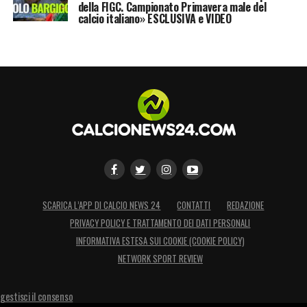
League
si avvicina, per lui sarebbe un ritorno
della FIGC. Campionato Primavera male del
calcio italiano» ESCLUSIVA e VIDEO
dopo le annate non fortunatissima con il
Liverpool. Suso ha il contratto in scadenza
nel giugno del 2019 e il Milan potrebbe
prendere in considerazione l’ipotesi di
venderlo, ma solo se dal Tottenham dovesse
arrivare una di quelle offerte davvero
irrifiutabili.
LA PLAYLIST DELLE NOSTRE TOP NEWS
SCARICA L’APP DI CALCIO NEWS 24
CONTATTI
REDAZIONE
PRIVACY POLICY E TRATTAMENTO DEI DATI PERSONALI
INFORMATIVA ESTESA SUI COOKIE (COOKIE POLICY)
NETWORK SPORT REVIEW
gestisci il consenso