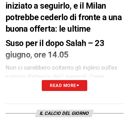
iniziato a seguirlo, e il Milan
potrebbe cederlo di fronte a una
buona offerta: le ultime
Suso per il dopo Salah – 23
giugno, ore 14.05
Non ci sarebbero soltanto gli inglesi sull’ex
esterno d’attacco del Liverpool. Come
riferito da
Premium Sport,
infatti, anche la
READ MORE
Roma
starebbe pensando a
Suso
, dopo la
cessione dell’egiziano
Salah
. Il
Milan
è
pronto a sacrificarlo sul mercato e la società
IL CALCIO DEL GIORNO
giallorossa vuole approfittarne, presentando