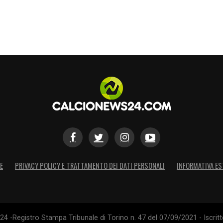
ù,
Bastoni
dovranno diventare in fretta punti di
 azzurro.
RO ANNUNCIATO – VIDEO
S
E
PRIVACY POLICY E TRATTAMENTO DEI DATI PERSONALI
INFORMATIVA ES
4 -Registro Stampa Tribunale di Torino n. 47 del 07/09/2021 - Iscritt