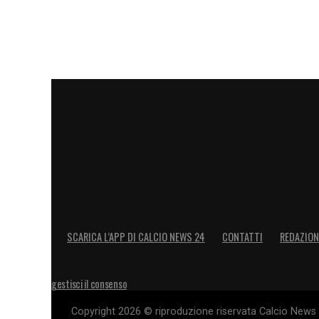
Insieme a loro
Tonali
e, forse ancor di pi
riferimento per il presente e per il futuro
ITALIA FUORI DAI MONDIALI, DISAST
LA PLAYLIST DELLE NOSTRE TOP NEW
SCARICA L’APP DI CALCIO NEWS 24
CONTATTI
REDAZION
gestisci il consenso
Copyright 2026 © riproduzione riservata Calcio News 2