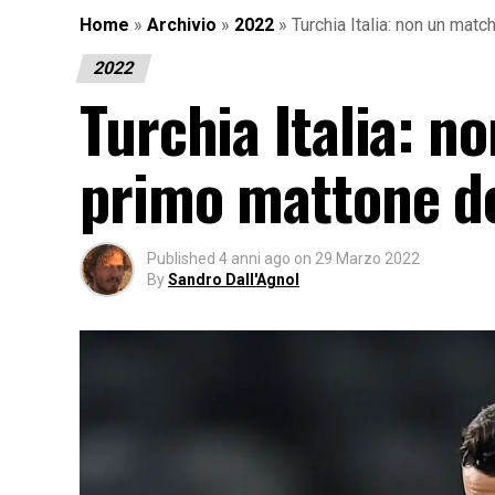
Home
»
Archivio
»
2022
»
Turchia Italia: non un matc
2022
Turchia Italia: n
primo mattone de
Published
4 anni ago
on
29 Marzo 2022
By
Sandro Dall'Agnol