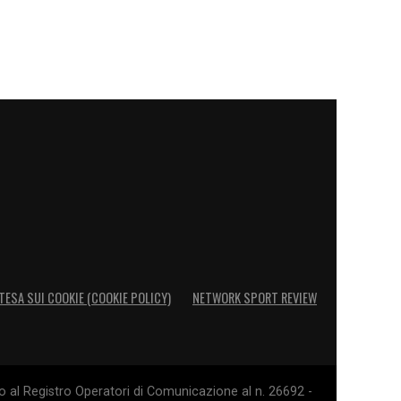
TESA SUI COOKIE (COOKIE POLICY)
NETWORK SPORT REVIEW
o al Registro Operatori di Comunicazione al n. 26692 -