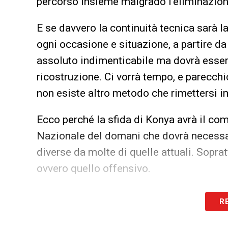
percorso insieme malgrado l’eliminazion
E se davvero la continuità tecnica sarà l
ogni occasione e situazione, a partire da
assoluto indimenticabile ma dovrà esser
ricostruzione. Ci vorrà tempo, e parecchi
non esiste altro metodo che rimettersi 
Ecco perché la sfida di Konya avrà il comp
Nazionale del domani che dovrà necessa
diverse da molte di quelle attuali. Soprat
ovvero quello offensivo.
Non sarà affatto casuale il probabile tr
R
Zaniolo
ai lati di
Scamacca
. Tre ragazzi 
subito, accelerando il percorso di cresci