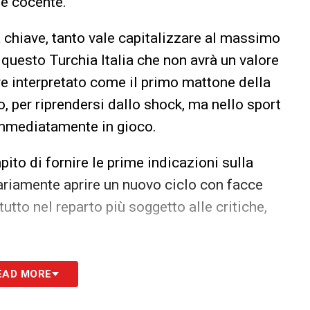
e cocente.
a chiave, tanto vale capitalizzare al massimo
 questo Turchia Italia che non avrà un valore
e interpretato come il primo mattone della
o, per riprendersi dallo shock, ma nello sport
immediatamente in gioco.
ito di fornire le prime indicazioni sulla
riamente aprire un nuovo ciclo con facce
tutto nel reparto più soggetto alle critiche,
idente che vedremo in Turchia, con
Raspadori
e
EAD MORE
sui quali il calcio italiano deve investire da
ta con la necessaria esperienza internazionale.