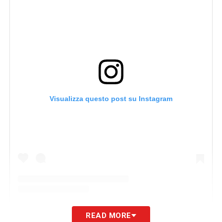
Visualizza questo post su Instagram
READ MORE
Un post condiviso da Jayden braaf (@j.braaf_)