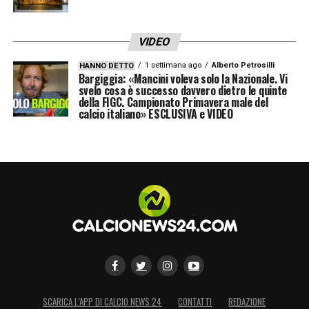
VIDEO
1 settimana ago
Alberto Petrosilli
HANNO DETTO
Bargiggia: «Mancini voleva solo la Nazionale. Vi
svelo cosa è successo davvero dietro le quinte
della FIGC. Campionato Primavera male del
calcio italiano» ESCLUSIVA e VIDEO
SCARICA L’APP DI CALCIO NEWS 24
CONTATTI
REDAZIONE