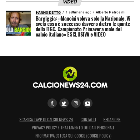
VIDEO
LA PLAYLIST DELLE NOSTRE TOP NEWS
1 settimana ago
Alberto Petrosilli
HANNO DETTO
Bargiggia: «Mancini voleva solo la Nazionale. Vi
svelo cosa è successo davvero dietro le quinte
della FIGC. Campionato Primavera male del
calcio italiano» ESCLUSIVA e VIDEO
SCARICA L’APP DI CALCIO NEWS 24
CONTATTI
REDAZIONE
PRIVACY POLICY E TRATTAMENTO DEI DATI PERSONALI
INFORMATIVA ESTESA SUI COOKIE (COOKIE POLICY)