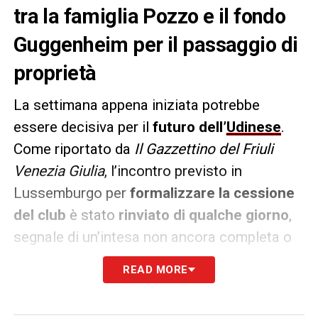
tra la famiglia Pozzo e il fondo
Guggenheim per il passaggio di
proprietà
La settimana appena iniziata potrebbe
essere decisiva per il
futuro dell’
Udinese
.
Come riportato da
Il Gazzettino del Friuli
Venezia Giulia
, l’incontro previsto in
Lussemburgo per
formalizzare la cessione
del club
è stato
rinviato di qualche giorno
,
segnale di un’intesa non ancora completa o
forse di nuovi ostacoli emersi all’ultimo
READ MORE
momento. Tuttavia, la trattativa tra la
famiglia Pozzo
e il
fondo americano