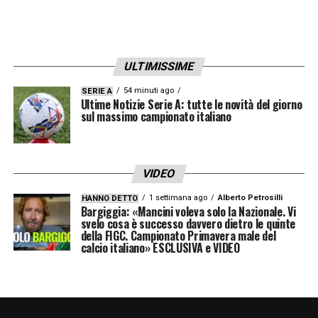
Laurentiis, Gattuso e Giuntoli: le ultime
–
Secondo la ricostruzione di
Sportitalia
, i
rapporti tra Gattuso, Giuntoli e De Laurentiis
ULTIMISSIME
sarebbero ai minimi storici. Rinnovo quasi
54 minuti ago
SERIE A
impossibile per Gattuso, con il contratto in
Ultime Notizie Serie A: tutte le novità del giorno
sul massimo campionato italiano
scadenza a giugno. Sulla graticola anche
Cristiano Giuntoli.
VIDEO
Ore 18.30 – Roma, Dzeko si allena ancora
1 settimana ago
Alberto Petrosilli
HANNO DETTO
da solo: la situazione del bosniaco
–
Il
Bargiggia: «Mancini voleva solo la Nazionale. Vi
svelo cosa è successo davvero dietro le quinte
bosniaco, infatti, si allena su un campo a
della FIGC. Campionato Primavera male del
calcio italiano» ESCLUSIVA e VIDEO
parte con un preparatore atletico
. Difficile
dunque la sua presenza in Serie A contro il
Verona di Juric. Lo riporta Sky Sport.