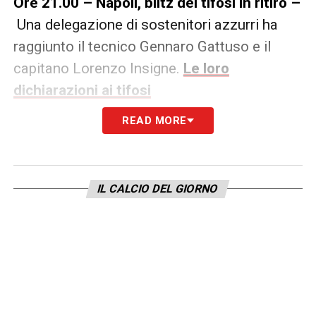
Ore 21.00 – Napoli, blitz dei tifosi in ritiro –
Una delegazione di sostenitori azzurri ha
raggiunto il tecnico Gennaro Gattuso e il
capitano Lorenzo Insigne.
Le loro
dichiarazioni ai tifosi
READ MORE
IL CALCIO DEL GIORNO
Ore 19.30 – Napoli, rapporti tesi tra De