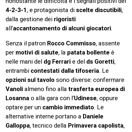
nonostante le difficoltà e i segnali positivi del
4-2-3-1
, e protagonista di
scelte discutibili
,
dalla gestione dei
rigoristi
all’
accantonamento di alcuni giocatori
.
Senza il patron
Rocco Commisso
, assente
per
motivi di salute
, la
patata bollente
è
nelle mani del
dg Ferrari
e del
ds Goretti
,
entrambi
contestati dalla tifoseria
. Le
opzioni sul tavolo
sono diverse: confermare
Vanoli
almeno fino alla
trasferta europea di
Losanna
o alla gara con l’
Udinese
, oppure
optare per un
cambio immediato
. Le
alternative interne portano a
Daniele
Galloppa
, tecnico della
Primavera capolista
,