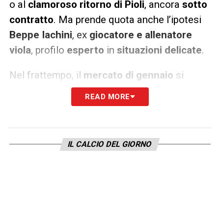
o al
clamoroso ritorno di Pioli
, ancora
sotto
contratto
. Ma prende quota anche l’ipotesi
Beppe Iachini
, ex
giocatore e allenatore
viola
, profilo
esperto
in
situazioni delicate
.
Nel frattempo, il
mercato di gennaio
si
avvicina e la
dirigenza
dovrà fare i conti con
READ MORE
una
rosa
che ha
deluso le aspettative
.
Piazzare i
nuovi acquisti
, che finora
non
hanno inciso
, sarà
complicato
. L’
incubo
IL CALCIO DEL GIORNO
Serie B
si fa sempre più
concreto
e il
“Paradiso”
cantato da
Piero Pelù
sembra
davvero un’
astuta bugia
per questa
Fiorentina in caduta libera
.