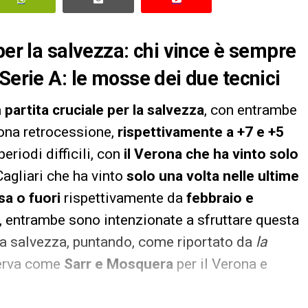
per la salvezza: chi vince è sempre
Serie A: le mosse dei due tecnici
a
partita cruciale per la salvezza
, con entrambe
zona retrocessione,
rispettivamente a +7 e +5
eriodi difficili, con
il Verona che ha vinto solo
Cagliari che ha vinto
solo una volta nelle ultime
sa o fuori
rispettivamente da
febbraio e
ti, entrambe sono intenzionate a sfruttare questa
 la salvezza, puntando, come riportato da
la
iserva come
Sarr e Mosquera
per il Verona e