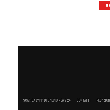
Zanetti è positivo riguardo alla situazio
R
Dawidowicz
, mentre il Cagliari
deve fare 
contare su Pavoletti e altri ritorni import
squadre per vedere se riusciranno a sfrut
hanno avuto meno spazio, come il cent
il controllo a centrocampo per il Verona, 
dimostrare il suo valore.
LA PLAYLIST DELLE NOSTRE TOP NEW
SCARICA L’APP DI CALCIO NEWS 24
CONTATTI
REDAZION