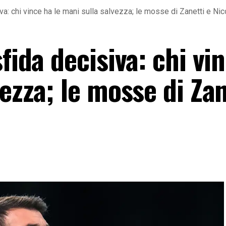
iva: chi vince ha le mani sulla salvezza; le mosse di Zanetti e Nic
fida decisiva: chi vi
vezza; le mosse di Zan