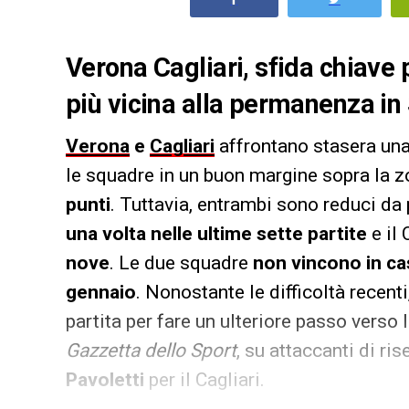
Verona Cagliari, sfida chiave 
più vicina alla permanenza in 
Verona
e
Cagliari
affrontano stasera un
le squadre in un buon margine sopra la 
punti
. Tuttavia, entrambi sono reduci da p
una volta nelle ultime sette partite
e il 
nove
. Le due squadre
non vincono in ca
gennaio
. Nonostante le difficoltà recen
partita per fare un ulteriore passo verso
Gazzetta dello Sport
, su attaccanti di r
Pavoletti
per il Cagliari.