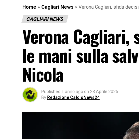
Home
»
Cagliari News
»
Verona Cagliari, sfida decis
CAGLIARI NEWS
Verona Cagliari, s
le mani sulla sal
Nicola
Published
1 anno ago
on
28 Aprile 2025
By
Redazione CalcioNews24