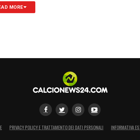
ne del Verona, con
l’unico infortunato
EAD MORE
a meno di Piccoli per squalifica
, ma potrà
anti. La sfida sarà anche un test per le due
tare le opportunità con giocatori che finora
rocampista slovacco
Suslov
, che dovrà prendere
e il veterano
Pavoletti
, che avrà l’opportunità di
S
E
PRIVACY POLICY E TRATTAMENTO DEI DATI PERSONALI
INFORMATIVA ES