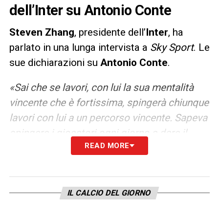
dell’Inter su Antonio Conte
Steven Zhang
, presidente dell’
Inter
, ha
parlato in una lunga intervista a
Sky Sport
. Le
sue dichiarazioni su
Antonio Conte
.
«Sai che se lavori, con lui la sua mentalità
vincente che è fortissima, spingerà chiunque
lavori con lui a un percorso vincente. Sapeva
spingere i giocatori ogni giorno a dare il
READ MORE
massimo e i dirigenti a creare una mentalità
vincente. Ha tolto pressione anche su di me
e sul mio lavoro. Sapevo che c’era qualcuno
che si prendeva cura del progetto e
IL CALCIO DEL GIORNO
spingeva chiunque verso l’ottenimento dei