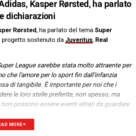
Adidas, Kasper Rørsted, ha parlato
e dichiarazioni
sper
Rørsted
, ha parlato del tema
Super
al progetto sostenuto da
Juventus
,
Real
Super League sarebbe stata molto attraente per
che l’amore per lo sport fin dall’infanzia
sa di tangibile. È importante per noi che i
re le loro stelle preferite, non spesso, ma
 non possono essere eventi elitari da guardare
EAD MORE
S