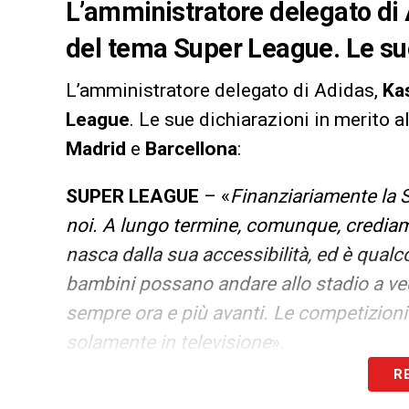
L’amministratore delegato di 
del tema Super League. Le su
L’amministratore delegato di Adidas,
Ka
League
. Le sue dichiarazioni in merito 
Madrid
e
Barcellona
:
SUPER LEAGUE
– «
Finanziariamente la 
noi. A lungo termine, comunque, crediamo 
nasca dalla sua accessibilità, ed è qualco
bambini possano andare allo stadio a vede
sempre ora e più avanti. Le competizioni
solamente in televisione
».
R
LA PLAYLIST DELLE NOSTRE TOP NEW