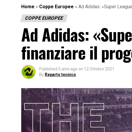
Home
»
Coppe Europee
»
Ad Adidas: «Super League?
COPPE EUROPEE
Ad Adidas: «Supe
finanziare il pro
Published
5 anni ago
on
12 Ottobre 2021
By
Reparto tecnico