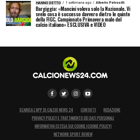
1 settimana ago
Alberto Petrosilli
HANNO DETTO
Bargiggia: «Mancini voleva solo la Nazionale. Vi
svelo cosa è successo davvero dietro le quinte
della FIGC. Campionato Primavera male del
calcio italiano» ESCLUSIVA e VIDEO
SCARICA L’APP DI CALCIO NEWS 24
CONTATTI
REDAZIONE
PRIVACY POLICY E TRATTAMENTO DEI DATI PERSONALI
INFORMATIVA ESTESA SUI COOKIE (COOKIE POLICY)
NETWORK SPORT REVIEW