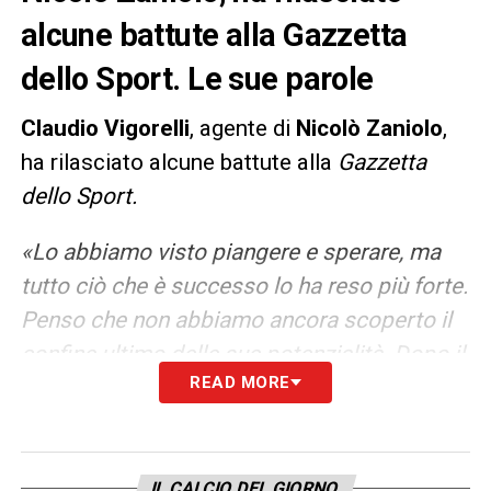
alcune battute alla Gazzetta
dello Sport. Le sue parole
Claudio Vigorelli
, agente di
Nicolò Zaniolo
,
ha rilasciato alcune battute alla
Gazzetta
dello Sport.
«Lo abbiamo visto piangere e sperare, ma
tutto ciò che è successo lo ha reso più forte.
Penso che non abbiamo ancora scoperto il
confine ultimo delle sue potenzialità. Dopo il
READ MORE
dolore ha scoperto il coraggio, sono
convinto che il bello debba ancora arrivare»,
LA PLAYLIST DELLE NOSTRE TOP NEWS
IL CALCIO DEL GIORNO