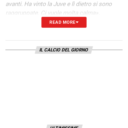
avanti. Ha vinto la Juve e lì dietro si sono
raggruppate. Ci vuole molta calma».
READ MORE
MARCATURA PER MODRIC
–
«Credo più o
meno la stessa cosa del Lecce. Quando è
entrato alla fine la prima cosa che hanno
IL CALCIO DEL GIORNO
fatto è marcarlo a uomo. Bisogna essere
bravi con gli altri a creare gioco».
Ultime Notizie Serie A: tutte le novità del
giorno sul massimo campionato italiano
LA PLAYLIST DELLE NOSTRE TOP NEWS