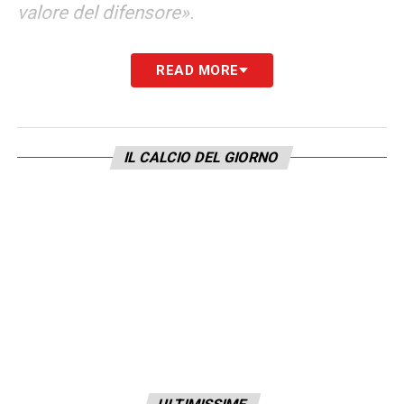
valore del difensore».
MESSAGGI DI AFFETTO
–
«Vero. Dusan
READ MORE
Vlahovic, un giocatore formidabile che
diventerà un campione. Bastano i messaggi
di Pezzella e Vlahovic a far capire che il
IL CALCIO DEL GIORNO
gruppo squadra mi apprezzava».
LAVORO IN FEDERAZIONE
–
«E’ una
possibilità. Ho un ottimo rapporto con il
presidente Gravina. Però in questo momento
il rammarico, anzi, il dolore per essere uscito
dalla mia Fiorentina non mi fa pensare ad
altro».