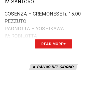
IV: SANTORO
COSENZA – CREMONESE h. 15.00
PEZZUTO
PAGNOTTA – YOSHIKAWA
IV: ROBILOTTA
READ MORE
EMPOLI – CHIEVO h. 15.00
ORSATO
GIALLATINI – PRETI
IL CALCIO DEL GIORNO
IV: ROS
MONZA – PESCARA h. 15.00
AMABILE
DEI GIUDICI – AFFATATO
IV: GARIGLIO