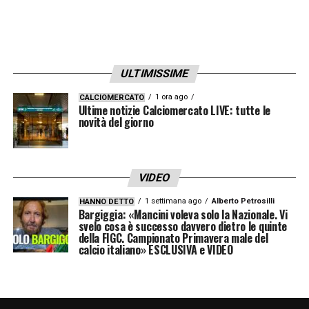
PISA – LECCE h. 15.00
MARINELLI
BERCIGLI – NUZZI
ULTIMISSIME
IV: PRONTERA
1 ora ago
CALCIOMERCATO
Ultime notizie Calciomercato LIVE: tutte le
novità del giorno
PORDENONE – V. ENTELLA h. 12.30
MERAVIGLIA
LO CICERO – LOMBARDO
VIDEO
IV: ILLUZZI
1 settimana ago
Alberto Petrosilli
HANNO DETTO
Bargiggia: «Mancini voleva solo la Nazionale. Vi
svelo cosa è successo davvero dietro le quinte
REGGIANA – BRESCIA h. 17.00
della FIGC. Campionato Primavera male del
RAPUANO
calcio italiano» ESCLUSIVA e VIDEO
RUGGIERI – MACADDINO
IV: MAGGIONI