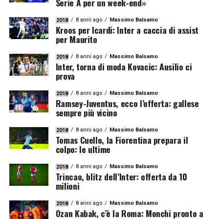
Serie A per un week-end»
8 anni ago
Massimo Balsamo
2018
Kroos per Icardi: Inter a caccia di assist
per Maurito
8 anni ago
Massimo Balsamo
2018
Inter, torna di moda Kovacic: Ausilio ci
prova
8 anni ago
Massimo Balsamo
2018
Ramsey-Juventus, ecco l’offerta: gallese
sempre più vicino
8 anni ago
Massimo Balsamo
2018
Tomas Cuello, la Fiorentina prepara il
colpo: le ultime
8 anni ago
Massimo Balsamo
2018
Trincao, blitz dell’Inter: offerta da 10
milioni
8 anni ago
Massimo Balsamo
2018
Ozan Kabak, c’è la Roma: Monchi pronto a