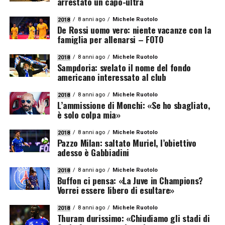
arrestato un capo-ultrà
8 anni ago
Michele Ruotolo
2018
De Rossi uomo vero: niente vacanze con la
famiglia per allenarsi – FOTO
8 anni ago
Michele Ruotolo
2018
Sampdoria: svelato il nome del fondo
americano interessato al club
8 anni ago
Michele Ruotolo
2018
L’ammissione di Monchi: «Se ho sbagliato,
è solo colpa mia»
8 anni ago
Michele Ruotolo
2018
Pazzo Milan: saltato Muriel, l’obiettivo
adesso è Gabbiadini
8 anni ago
Michele Ruotolo
2018
Buffon ci pensa: «La Juve in Champions?
Vorrei essere libero di esultare»
8 anni ago
Michele Ruotolo
2018
Thuram durissimo: «Chiudiamo gli stadi di