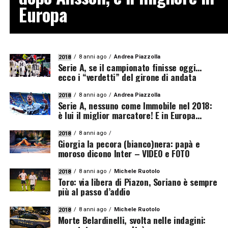
Europa
8 anni ago
Andrea Piazzolla
2018
Serie A, se il campionato finisse oggi…
ecco i “verdetti” del girone di andata
8 anni ago
Andrea Piazzolla
2018
Serie A, nessuno come Immobile nel 2018:
è lui il miglior marcatore! E in Europa…
8 anni ago
2018
Giorgia la pecora (bianco)nera: papà e
moroso dicono Inter – VIDEO e FOTO
8 anni ago
Michele Ruotolo
2018
Toro: via libera di Piazon, Soriano è sempre
più al passo d’addio
8 anni ago
Michele Ruotolo
2018
Morte Belardinelli, svolta nelle indagini: