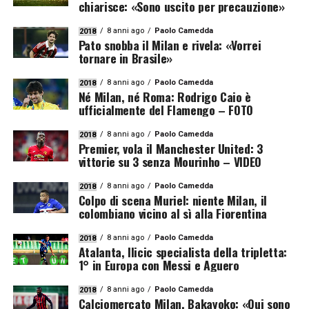
chiarisce: «Sono uscito per precauzione»
8 anni ago
Paolo Camedda
2018
Pato snobba il Milan e rivela: «Vorrei
tornare in Brasile»
8 anni ago
Paolo Camedda
2018
Né Milan, né Roma: Rodrigo Caio è
ufficialmente del Flamengo – FOTO
8 anni ago
Paolo Camedda
2018
Premier, vola il Manchester United: 3
vittorie su 3 senza Mourinho – VIDEO
8 anni ago
Paolo Camedda
2018
Colpo di scena Muriel: niente Milan, il
colombiano vicino al sì alla Fiorentina
8 anni ago
Paolo Camedda
2018
Atalanta, Ilicic specialista della tripletta:
1° in Europa con Messi e Aguero
8 anni ago
Paolo Camedda
2018
Calciomercato Milan, Bakayoko: «Qui sono