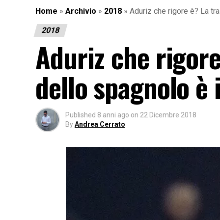
Home
»
Archivio
»
2018
»
Aduriz che rigore è? La t
2018
Aduriz che rigor
dello spagnolo è 
Published
8 anni ago
on
22 Dicembre 2018
By
Andrea Cerrato