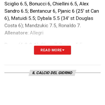
Sciglio 6.5, Bonucci 6, Chiellini 6.5, Alex
Sandro 6.5; Bentancur 6, Pjanic 6 (25′ st Can
6), Matuidi 5.5; Dybala 5.5 (34′ st Douglas
Costa 6); Mandzukic 7.5, Ronaldo 7.
Allenatore
: Allegri
Roma (4-2-3-1)
: Olsen 7; Santon 5.5,
READ MORE
Manolas 6, Fazio 6, Kolarov 6; Cristante 6,
Nzonzi 6 (34′ st Dzeko ng); Under 5.5 (25′ st
Perotti 5.5), Zaniolo 6, Florenzi 5.5 (1′ st
IL CALCIO DEL GIORNO
Kluivert 5.5); Schick 5.
Allenatore
: Di
Francesco
ARBITRO
: Massa