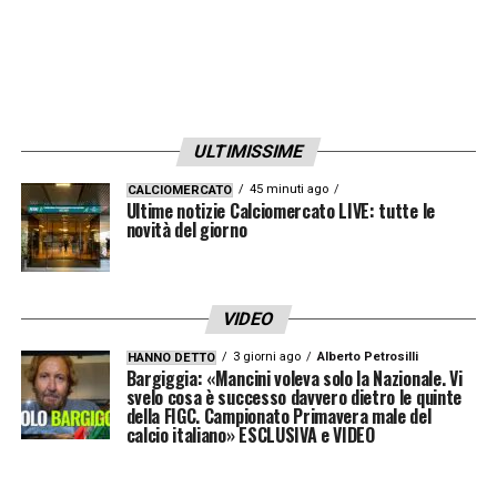
NOTE
:
AMMONITI
: Nzonzi, Zaniolo
CLICCA QUI PER VEDERE I MIGLIORI E
PEGGIORI DI JUVE-ROMA
Juventus-Roma: diretta live e
ULTIMISSIME
sintesi
45 minuti ago
CALCIOMERCATO
Ultime notizie Calciomercato LIVE: tutte le
novità del giorno
SINTESI SECONDO TEMPO –
Alla fine
termina
1-0
in favore della
Juventus
, che
batte la Roma e torna a +8 sul Napoli. Nella
VIDEO
ripresa la
Roma
in realtà prova ad alzare il
3 giorni ago
Alberto Petrosilli
HANNO DETTO
baricentro, e a cercare il pareggio, ma a parte
Bargiggia: «Mancini voleva solo la Nazionale. Vi
svelo cosa è successo davvero dietro le quinte
un tiro di
Zaniolo
non crea quasi mai pericoli
della FIGC. Campionato Primavera male del
calcio italiano» ESCLUSIVA e VIDEO
per
Szczesny
.
Olsen
invece compie ancora
un intervento prodigioso su Ronaldo, che di