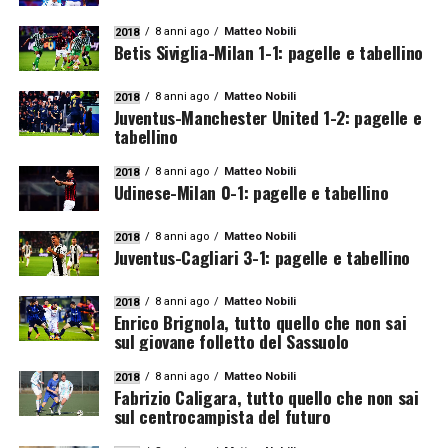
8 anni ago
Matteo Nobili
2018
Betis Siviglia-Milan 1-1: pagelle e tabellino
8 anni ago
Matteo Nobili
2018
Juventus-Manchester United 1-2: pagelle e
tabellino
8 anni ago
Matteo Nobili
2018
Udinese-Milan 0-1: pagelle e tabellino
8 anni ago
Matteo Nobili
2018
Juventus-Cagliari 3-1: pagelle e tabellino
8 anni ago
Matteo Nobili
2018
Enrico Brignola, tutto quello che non sai
sul giovane folletto del Sassuolo
8 anni ago
Matteo Nobili
2018
Fabrizio Caligara, tutto quello che non sai
sul centrocampista del futuro