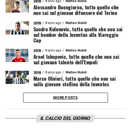
8 anni ago
Matteo Nobili
2018
Alessandro Buongiorno, tutto quello che
non sai sul giovane difensore del Torino
8 anni ago
Matteo Nobili
2018
Sandro Kulenovic, tutto quello che non sai
sul bomber della Juventus alla Viareggio
Cup
8 anni ago
Matteo Nobili
2018
Arnel Jakupovic, tutto quello che non sai
sul giovane talento dell’Empoli
8 anni ago
Matteo Nobili
2018
Marco Olivieri, tutto quello che non sai
sulla giovane stellina della Juventus
MORE POSTS
IL CALCIO DEL GIORNO