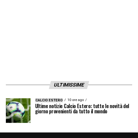
ULTIMISSIME
10 ore ago
CALCIO ESTERO
Ultime notizie Calcio Estero: tutte le novità del
giorno provenienti da tutto il mondo