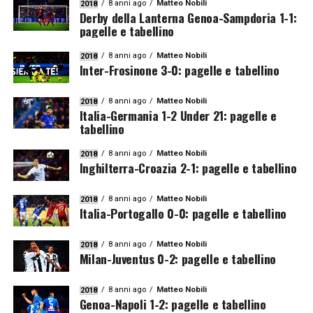
8 anni ago
Matteo Nobili
2018
Derby della Lanterna Genoa-Sampdoria 1-1:
pagelle e tabellino
8 anni ago
Matteo Nobili
2018
Inter-Frosinone 3-0: pagelle e tabellino
8 anni ago
Matteo Nobili
2018
Italia-Germania 1-2 Under 21: pagelle e
tabellino
8 anni ago
Matteo Nobili
2018
Inghilterra-Croazia 2-1: pagelle e tabellino
8 anni ago
Matteo Nobili
2018
Italia-Portogallo 0-0: pagelle e tabellino
8 anni ago
Matteo Nobili
2018
Milan-Juventus 0-2: pagelle e tabellino
8 anni ago
Matteo Nobili
2018
Genoa-Napoli 1-2: pagelle e tabellino