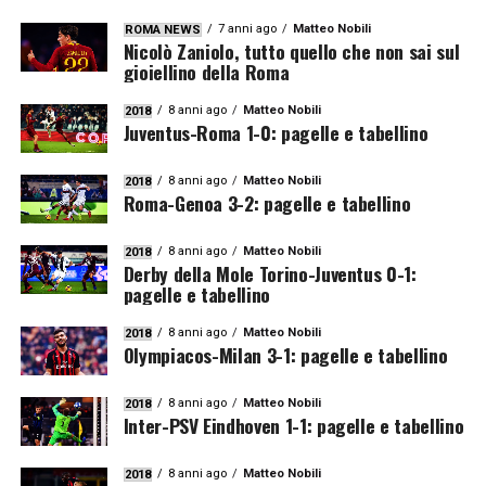
7 anni ago
Matteo Nobili
ROMA NEWS
Nicolò Zaniolo, tutto quello che non sai sul
gioiellino della Roma
8 anni ago
Matteo Nobili
2018
Juventus-Roma 1-0: pagelle e tabellino
8 anni ago
Matteo Nobili
2018
Roma-Genoa 3-2: pagelle e tabellino
8 anni ago
Matteo Nobili
2018
Derby della Mole Torino-Juventus 0-1:
pagelle e tabellino
8 anni ago
Matteo Nobili
2018
Olympiacos-Milan 3-1: pagelle e tabellino
8 anni ago
Matteo Nobili
2018
Inter-PSV Eindhoven 1-1: pagelle e tabellino
8 anni ago
Matteo Nobili
2018