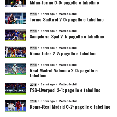
Milan-Torino 0-0: pagelle e tabellino
8 anni ago
Matteo Nobili
2018
Torino-Sudtirol 2-0: pagelle e tabellino
8 anni ago
Matteo Nobili
2018
Sampdoria-Spal 2-1: pagelle e tabellino
8 anni ago
Matteo Nobili
2018
Roma-Inter 2-2: pagelle e tabellino
8 anni ago
Matteo Nobili
2018
Real Madrid-Valencia 2-0: pagelle e
tabellino
8 anni ago
Matteo Nobili
2018
PSG-Liverpool 2-1: pagelle e tabellino
8 anni ago
Matteo Nobili
2018
Roma-Real Madrid 0-2: pagelle e tabellino