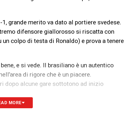
0-1, grande merito va dato al portiere svedese.
stremo difensore giallorosso si riscatta con
 un colpo di testa di Ronaldo) e prova a tenere
 bene, e si vede. Il brasiliano è un autentico
nell’area di rigore che è un piacere.
ri dopo alcune gare sottotono ad inizio
EAD MORE
are solo per un cartellino giallo rimediato a metà