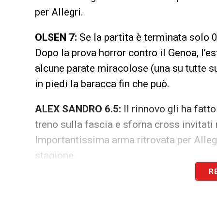
per Allegri.
OLSEN 7:
Se la partita è terminata solo 
Dopo la prova horror contro il Genoa, l’e
alcune parate miracolose (una su tutte su
in piedi la baracca fin che può.
ALEX SANDRO 6.5:
Il rinnovo gli ha fatto
treno sulla fascia e sforna cross invitati 
Importantissima arma ritrovata per Alleg
stagione.
R
Juve-Roma: i bocciati
SCHICK 5:
Qualcuno l’ha visto? Si fa not