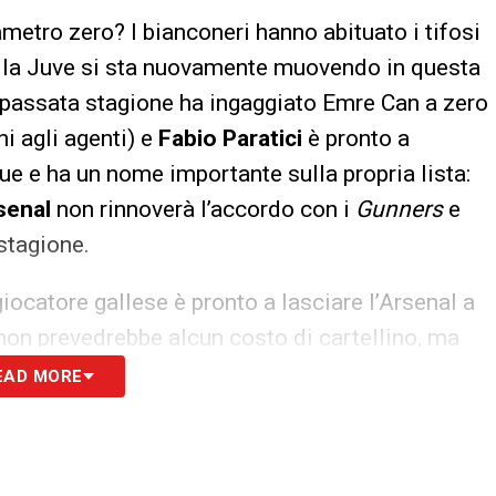
metro zero? I bianconeri hanno abituato i tifosi
 e la Juve si sta nuovamente muovendo in questa
 passata stagione ha ingaggiato Emre Can a zero
i agli agenti) e
Fabio
Paratici
è pronto a
e e ha un nome importante sulla propria lista:
senal
non rinnoverà l’accordo con i
Gunners
e
stagione.
l giocatore gallese è pronto a lasciare l’Arsenal a
non prevedrebbe alcun costo di cartellino, ma
orrispondere al centrocampista. Per lui, i
EAD MORE
ggio sulla folta concorrenza. Sul giocatore ci
ub internazionali ma la Juve, in questo momento,
 di Aaron Ramsey. Il ds juventino è pronto a