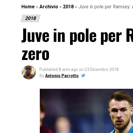
Home
»
Archivio
»
2018
»
Juve in pole per Ramsey: a
2018
Juve in pole per 
zero
Published
8 anni ago
on
23 Dicembre 2018
By
Antonio Parrotto