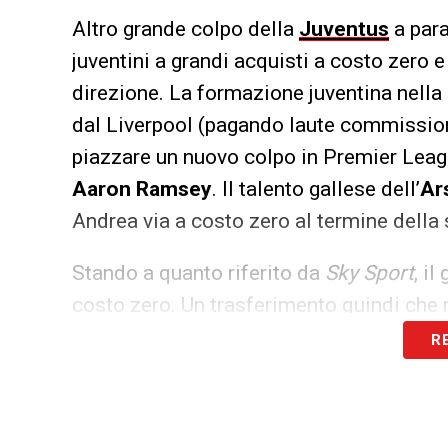
Altro grande colpo della
Juventus
a para
juventini a grandi acquisti a costo zero
direzione. La formazione juventina nella
dal Liverpool (pagando laute commission
piazzare un nuovo colpo in Premier Leagu
Aaron
Ramsey
. Il talento gallese dell’
Ar
Andrea via a costo zero al termine della 
Stando a quanto riferito da
Sky Sport
, i
costo zero. Un trasferimento quindi che 
soltanto le commissioni e l’ingaggio da c
R
bianconeri al momento risultano in vanta
sono anche
Inter
,
Milan
e altri grandi cl
è in pole per l’ingaggio a parametro zero