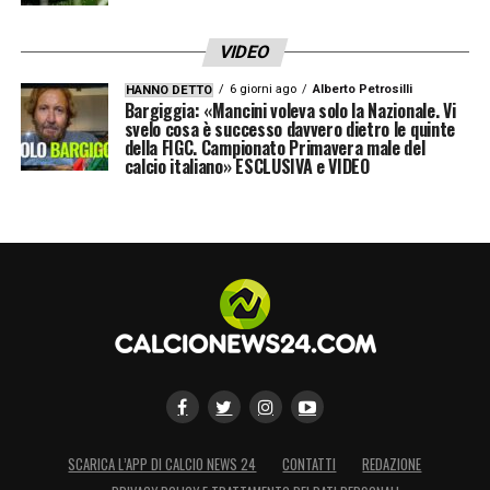
2023 2024 7 risultati utili consecutivi (6
VIDEO
vittorie, 1 pareggio)
6 giorni ago
Alberto Petrosilli
HANNO DETTO
Bargiggia: «Mancini voleva solo la Nazionale. Vi
svelo cosa è successo davvero dietro le quinte
LA PLAYLIST DELLE NOSTRE TOP NEWS
della FIGC. Campionato Primavera male del
calcio italiano» ESCLUSIVA e VIDEO
SCARICA L’APP DI CALCIO NEWS 24
CONTATTI
REDAZIONE