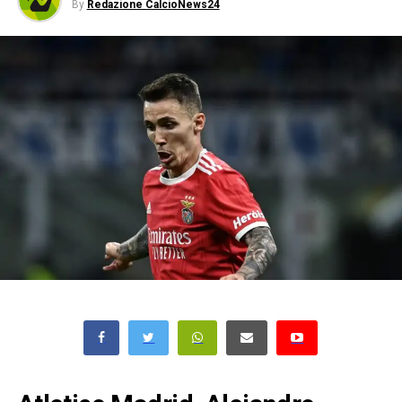
By
Redazione CalcioNews24