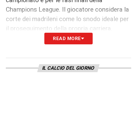
Champions League. Il giocatore considera la
corte dei madrileni come lo snodo ideale per
il proseguimento della propria carriera.
READ MORE
Trattativa con il Bayer Leverkusen:
cifre e dettagli dell’operazione
Con il totale benestare del terzino spagnolo
IL CALCIO DEL GIORNO
in tasca, la dirigenza dell’
Atlético è ora in
trattativa serrata con il Bayer Leverkusen
per definire i dettagli burocratici
dell’operazione e sigillare definitivamente il
trasferimento. I due club stanno discutendo
la valutazione del cartellino per trovare la
quadra definitiva; l’obiettivo condiviso è