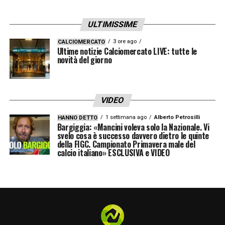
quello di raggiungere la fumata bianca sulla
ULTIMISSIME
base di una
cifra superiore ai 10 milioni di
euro
. I colloqui procedono spediti e in un
3 ore ago
CALCIOMERCATO
Ultime notizie Calciomercato LIVE: tutte le
clima di totale ottimismo, con la sensazione
novità del giorno
diffusa che gli ultimi dettagli legati ai bonus
possano essere limati già nei prossimi giorni.
VIDEO
Un innesto di spessore per lo
1 settimana ago
Alberto Petrosilli
HANNO DETTO
Bargiggia: «Mancini voleva solo la Nazionale. Vi
scacchiere tattico di Madrid
svelo cosa è successo davvero dietro le quinte
della FIGC. Campionato Primavera male del
calcio italiano» ESCLUSIVA e VIDEO
L’innesto del calciatore
rappresenterebbe
un autentico capolavoro strategico per la
formazione di Madrid
. Reduce da stagioni
straordinarie vissute in Bundesliga, l’esterno
abbina una straordinaria qualità tecnica in