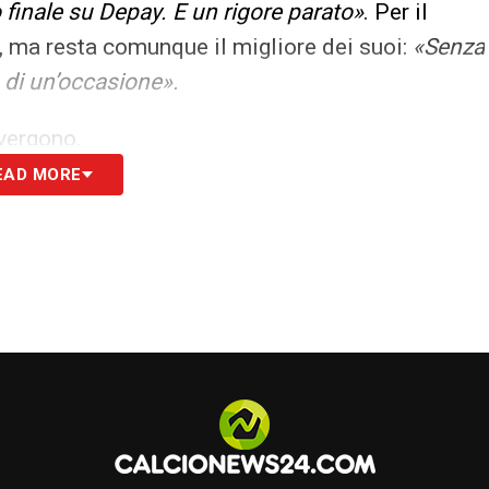
 finale su Depay. E un rigore parato»
. Per il
, ma resta comunque il migliore dei suoi:
«Senza
ù di un’occasione».
ivergono.
EAD MORE
i:
«Poco cattivo su Lino. Si perde Morata a
 uno svarione pesante».
llo Sport:
«Approccio completamente fallito,
 tanto che Inzaghi perde quasi la pazienza.
di buono giusto un salvataggio su Griezmann».
re più atteso dal Corriere della Sera con il 4,5:
a alla prima giocata lancia Thuram. Il rigore
male».