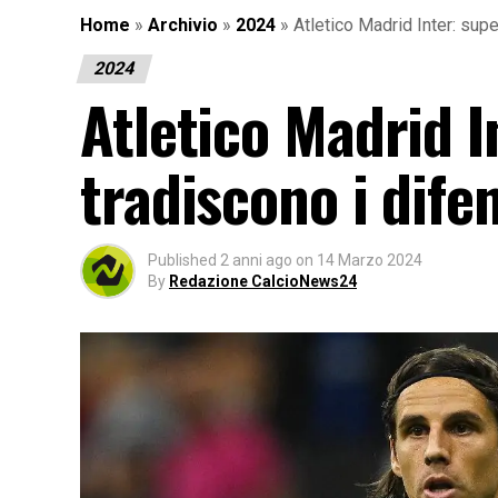
Home
»
Archivio
»
2024
»
Atletico Madrid Inter: sup
2024
Atletico Madrid 
tradiscono i dife
Published
2 anni ago
on
14 Marzo 2024
By
Redazione CalcioNews24