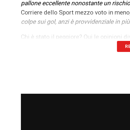
pallone eccellente nonostante un rischio
Corriere dello Sport mezzo voto in meno
colpe sui gol, anzi è provvidenziale in pi
Chi è stato il peggiore? Qui le opinioni d
R
DE VRIJ
– Per il Corriere dello Sport è lu
centro area. L’angolo lasciato a Depay è
PAVARD
– É la scelta de La Gazzetta de
come fosse da un’altra parte con la testa
Goffo nel rinvio che porta al pareggio, 
LAUTARO
– Bocciatura totale del giocato
«Solo palloni smozzicati su cui lottare. M
decisivo però finisce in piccionaia. E fa 