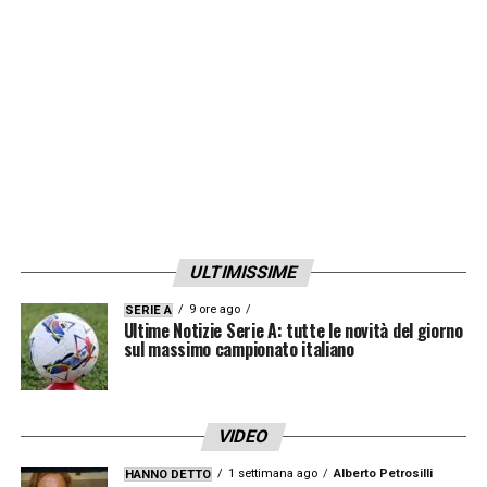
vinci, a volte perdi. Abbiamo ancora una
partita da fare e dobbiamo essere pronti.
Ora tutti i pensieri sono occupati solo dalla
voglia di recuperare il gap e ribaltare l’esito
della gara d’andata».
LA PLAYLIST DELLE NOSTRE TOP NEWS
ULTIMISSIME
9 ore ago
SERIE A
Ultime Notizie Serie A: tutte le novità del giorno
sul massimo campionato italiano
VIDEO
1 settimana ago
Alberto Petrosilli
HANNO DETTO