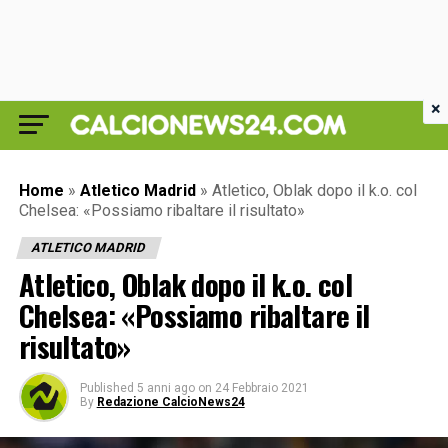
×
Home
»
Atletico Madrid
»
Atletico, Oblak dopo il k.o. col
Chelsea: «Possiamo ribaltare il risultato»
ATLETICO MADRID
Atletico, Oblak dopo il k.o. col
Chelsea: «Possiamo ribaltare il
risultato»
Published
5 anni ago
on
24 Febbraio 2021
By
Redazione CalcioNews24