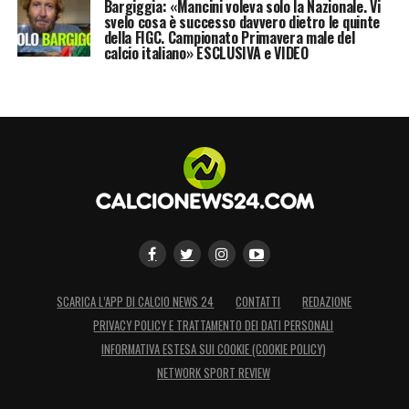
Bargiggia: «Mancini voleva solo la Nazionale. Vi
svelo cosa è successo davvero dietro le quinte
della FIGC. Campionato Primavera male del
calcio italiano» ESCLUSIVA e VIDEO
SCARICA L’APP DI CALCIO NEWS 24
CONTATTI
REDAZIONE
PRIVACY POLICY E TRATTAMENTO DEI DATI PERSONALI
INFORMATIVA ESTESA SUI COOKIE (COOKIE POLICY)
NETWORK SPORT REVIEW