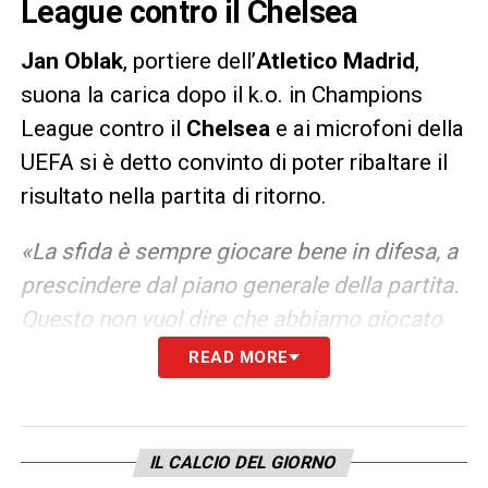
League contro il Chelsea
Jan Oblak
, portiere dell’
Atletico Madrid
,
suona la carica dopo il k.o. in Champions
League contro il
Chelsea
e ai microfoni della
UEFA si è detto convinto di poter ribaltare il
risultato nella partita di ritorno.
«La sfida è sempre giocare bene in difesa, a
prescindere dal piano generale della partita.
Questo non vuol dire che abbiamo giocato
male. Negli spogliatoi ho visto negli occhi di
READ MORE
ognuno di noi la fiducia nel futuro, in quella
che sarà la gara di ritorno. Tutti pensano a
vincere il ritorno. Questo è il calcio. A volte
IL CALCIO DEL GIORNO