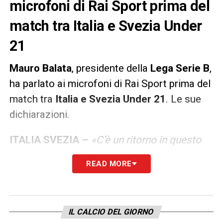
microfoni di Rai Sport prima del
match tra Italia e Svezia Under
21
Mauro
Balata
, presidente della
Lega
Serie B
,
ha parlato ai microfoni di Rai Sport prima del
match tra
Italia e Svezia Under 21
. Le sue
dichiarazioni.
ITALIA SVEZIA –
«C’è un ritorno in questo
stadio dopo 20 anni. Una struttura molto
READ MORE
bella e accogliente. Il terreno di gioco è in
ottime condizioni bene. È una partita
delicata e molto importante. Loro sono una
IL CALCIO DEL GIORNO
squadra quadrata, noi siamo reduci da una