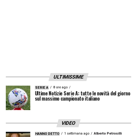
vittoria importante. Non era scontata.
Abbiamo avuto qualche defezione ma
questo è uno staff abituato a superare tutte
le difficoltà».
LA PLAYLIST DELLE NOSTRE TOP NEWS
ULTIMISSIME
8 ore ago
SERIE A
Ultime Notizie Serie A: tutte le novità del giorno
sul massimo campionato italiano
VIDEO
1 settimana ago
Alberto Petrosilli
HANNO DETTO