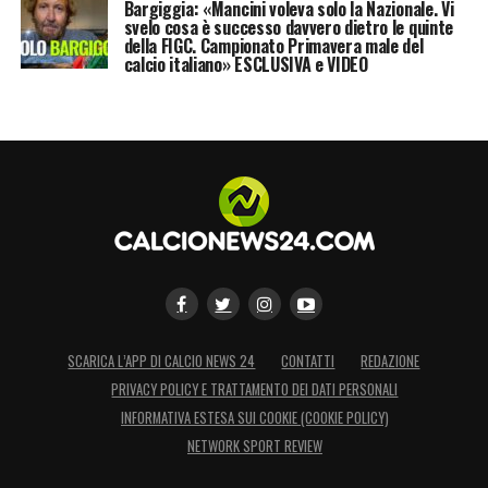
Bargiggia: «Mancini voleva solo la Nazionale. Vi
svelo cosa è successo davvero dietro le quinte
della FIGC. Campionato Primavera male del
calcio italiano» ESCLUSIVA e VIDEO
SCARICA L’APP DI CALCIO NEWS 24
CONTATTI
REDAZIONE
PRIVACY POLICY E TRATTAMENTO DEI DATI PERSONALI
INFORMATIVA ESTESA SUI COOKIE (COOKIE POLICY)
NETWORK SPORT REVIEW