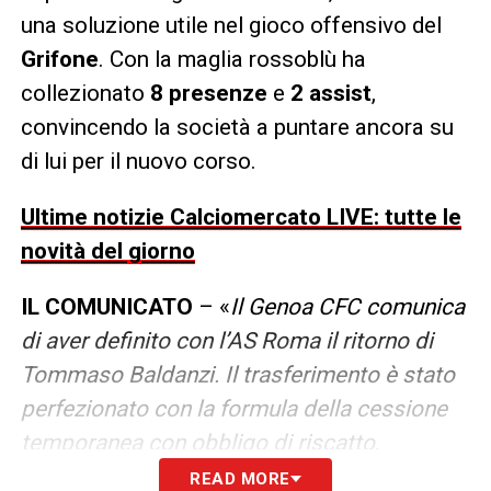
una soluzione utile nel gioco offensivo del
Grifone
. Con la maglia rossoblù ha
collezionato
8 presenze
e
2 assist
,
convincendo la società a puntare ancora su
di lui per il nuovo corso.
Ultime notizie Calciomercato LIVE: tutte le
novità del giorno
IL COMUNICATO
– «
Il Genoa CFC comunica
di aver definito con l’AS Roma il ritorno di
Tommaso Baldanzi. Il trasferimento è stato
perfezionato con la formula della cessione
temporanea con obbligo di riscatto
.
READ MORE