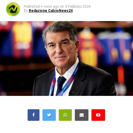
Published
6 mesi ago
on
3 Febbraio 2026
By
Redazione CalcioNews24