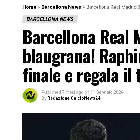
Home
»
Barcellona News
»
Barcellona Real Madrid 3-
BARCELLONA NEWS
Barcellona Real 
blaugrana! Raphi
finale e regala il 
Published
7 mesi ago
on
11 Gennaio 2026
By
Redazione CalcioNews24