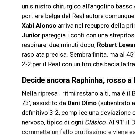
un sinistro chirurgico all’angolino bass
portiere belga del Real autore comunque 
Xabi Alonso
arriva nel recupero della pri
Junior
pareggia i conti con una strepito
respirare: due minuti dopo,
Robert Lewa
rasoiata precisa. Sembra finita, ma al 45
2-2 per il Real con un tiro che bacia la t
Decide ancora Raphinha, rosso a
Nella ripresa i ritmi restano alti, ma è il
73′, assistito da
Dani Olmo
(subentrato a
definitivo 3-2, complice una deviazione c
nervoso, tipico di ogni
Clásico
. Al 91′ il
commette un fallo bruttissimo e viene es