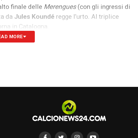
lto finale delle
Merengues
(con gli ingressi di
ta da
Jules Koundé
regge l’urto. Al triplice
orna in Catalogna.
EAD MORE
S