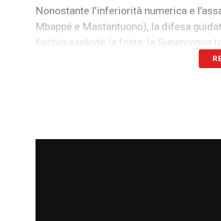
Nonostante l’inferiorità numerica e l’assa
Mbappé e Mastantuono), la difesa guida
fischio esplode la festa: la Supercoppa t
R
LA PLAYLIST DELLE NOSTRE TOP NEW