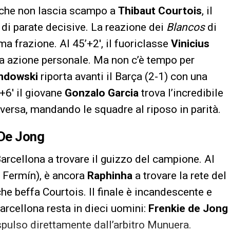
o che non lascia scampo a
Thibaut Courtois
, il
di parate decisive. La reazione dei
Blancos
di
ma frazione. Al 45’+2′, il fuoriclasse
Vinicius
sa azione personale. Ma non c’è tempo per
ndowski
riporta avanti il Barça (2-1) con una
’+6′ il giovane
Gonzalo Garcia
trova l’incredibile
raversa, mandando le squadre al riposo in parità.
 De Jong
 Barcellona a trovare il guizzo del campione. Al
 Fermín), è ancora
Raphinha
a trovare la rete del
he beffa Courtois. Il finale è incandescente e
 Barcellona resta in dieci uomini:
Frenkie de Jong
pulso direttamente dall’arbitro Munuera.