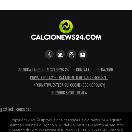
SCARICA L’APP DI CALCIO NEWS 24
CONTATTI
REDAZIONE
PRIVACY POLICY E TRATTAMENTO DEI DATI PERSONALI
INFORMATIVA ESTESA SUI COOKIE (COOKIE POLICY)
NETWORK SPORT REVIEW
gestisci il consenso
Copyright 2026 © riproduzione riservata Calcio News 24 -Registro
Stampa Tribunale di Torino n. 47 del 07/09/2021 - Iscritto al Registro
Operatori di Comunicazione al n. 26692 - P.I.11028660014 - Editore e