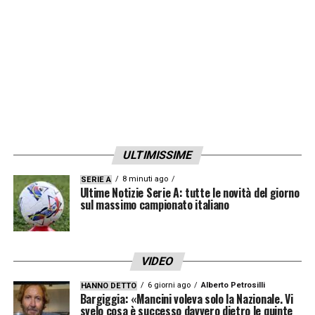
Tribuna Nerazzurra 135 €
Tribuna Vip con hospitality ‘Vip Lounge’: 279 €
Pitch View con hospitality ‘Vip Lounge’: 279 €
LA PLAYLIST DELLE NOSTRE TOP NEWS
ULTIMISSIME
8 minuti ago
SERIE A
Ultime Notizie Serie A: tutte le novità del giorno
sul massimo campionato italiano
VIDEO
6 giorni ago
Alberto Petrosilli
HANNO DETTO
Bargiggia: «Mancini voleva solo la Nazionale. Vi
svelo cosa è successo davvero dietro le quinte