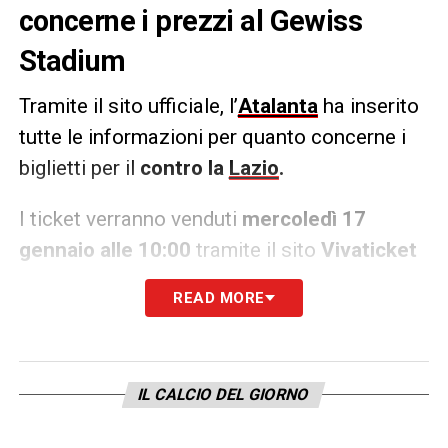
concerne i prezzi al Gewiss
Stadium
Tramite il sito ufficiale, l’
Atalanta
ha inserito
tutte le informazioni per quanto concerne i
biglietti per il
contro
la
Lazio
.
I ticket verranno venduti
mercoledì 17
gennaio alle 10:00
tramite il sito
Vivaticket
con i seguenti prezzi:
READ MORE
Curva Pisani: 25 €
R. Scoperta 55 €
IL CALCIO DEL GIORNO
R. Coperta 75 €
Tribuna Centrale 95 €