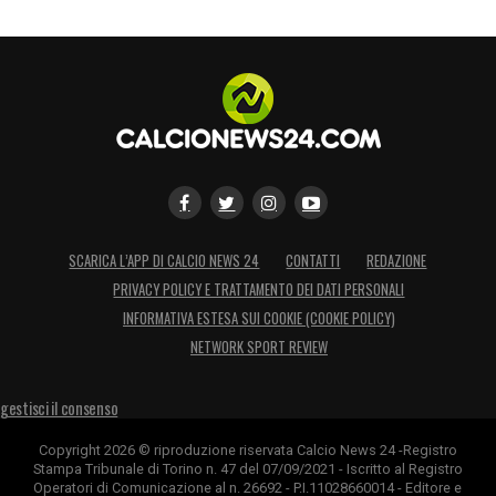
SCARICA L’APP DI CALCIO NEWS 24
CONTATTI
REDAZIONE
PRIVACY POLICY E TRATTAMENTO DEI DATI PERSONALI
INFORMATIVA ESTESA SUI COOKIE (COOKIE POLICY)
NETWORK SPORT REVIEW
gestisci il consenso
Copyright 2026 © riproduzione riservata Calcio News 24 -Registro
Stampa Tribunale di Torino n. 47 del 07/09/2021 - Iscritto al Registro
Operatori di Comunicazione al n. 26692 - P.I.11028660014 - Editore e