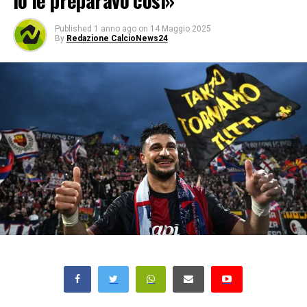
Io le preparavo così»
Published
1 anno ago
on
14 Maggio 2025
By
Redazione CalcioNews24