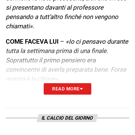
si presentano davanti al professore
pensando a tutt’altro finché non vengono
chiamati».
COME FACEVA LUI
–
«Io ci pensavo durante
tutta la settimana prima di una finale.
Soprattutto il primo pensiero era
convincermi di averla preparata bene. Forse
questa è la chiave».
READ MORE
SULLA SCONFITTA IN CAMPIONATO DEL
BOLOGNA
–
«Posto che io le previsioni le
sbaglio tutte, dico che è sempre meglio
IL CALCIO DEL GIORNO
affrontarne una per volta. E che vincerne due
di fila non è certo un’impresa facile per