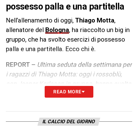
possesso palla e una partitella
Nell’allenamento di oggi,
Thiago Motta
,
allenatore del
Bologna
,
ha riaccolto un big in
gruppo, che ha svolto esercizi di possesso
palla e una partitella. Ecco chi è.
REPORT –
Ultima seduta della settimana per
i ragazzi di Thiago Motta: oggi i rossoblù,
con Jesper Karlsson in gruppo, hanno svolto
READ MORE
esercizi di possesso palla e una partitella a
campo intero. Terapie per Alexis
Saelemaekers, allenamento differenziato per
Dan Ndoye.
IL CALCIO DEL GIORNO